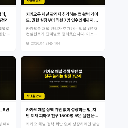
차단율 관리
정리,
카카오톡 채널 관리자 추가하는 법 완벽 가이
총정리
드, 권한 설정부터 직원 7명 인수인계까지 7
단계 총정리
할별로
카카오톡 채널 관리자 추가하는 법을 8년차
권한 구
컨설턴트가 단계별로 정리했습니다. 마스터·
차 컨
매니저·운영자 권한 비교부터 업종별 구성 사
2026.04.21
164
례, 사고 예방 체크포인트까지 한 번에 확인
하세요.
차단율 관리
, 8년
카카오 채널 정책 위반 없이 성장하는 법, 차
단·제재 피하고 친구 1500명 모은 실전 운영
7가지
영 데이
카카오 채널 정책 위반 없이 성장하려면 발송