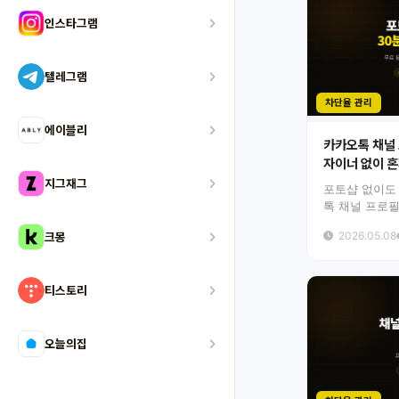
인스타그램
텔레그램
차단율 관리
에이블리
카카오톡 채널 
자이너 없이 혼
지그재그
포토샵 없이도
톡 채널 프로필
만들 수 있습니
2026.05.08
크몽
디자인을 완성하
티스토리
오늘의집