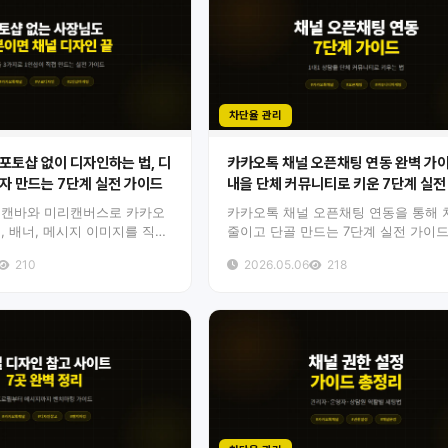
차단율 관리
포토샵 없이 디자인하는 법, 디
카카오톡 채널 오픈채팅 연동 완벽 가이
자 만드는 7단계 실전 가이드
내을 단체 커뮤니티로 키운 7단계 실전
 캔바와 미리캔버스로 카카오
카카오톡 채널 오픈채팅 연동을 통해 
, 배너, 메시지 이미지를 직접
줄이고 단골 만드는 7단계 실전 가이드
다. 1인샵 사장님이 30분 만에
·필라테스·공방 사례와 정책 주의점까
210
2026.05.06
218
는 7단계 실전 가이드.
번에 정리했습니다.