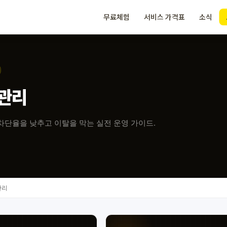
무료체험
서비스 가격표
소식
 관리
차단율을 낮추고 이탈을 막는 실전 운영 가이드.
관리