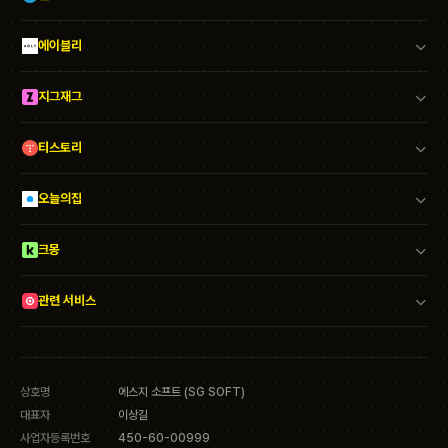
에이블리
지그재그
티스토리
오늘의집
크몽
관련 서비스
상호명
에스지 소프트 (SG SOFT)
대표자
이상길
사업자등록번호
450-60-00999