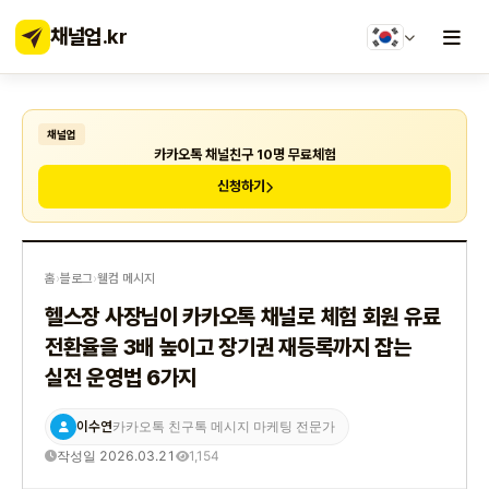
채널업
.kr
채널업
카카오톡 채널친구 10명 무료체험
신청하기
홈
›
블로그
›
웰컴 메시지
헬스장 사장님이 카카오톡 채널로 체험 회원 유료
전환율을 3배 높이고 장기권 재등록까지 잡는
실전 운영법 6가지
이수연
카카오톡 친구톡 메시지 마케팅 전문가
작성일 2026.03.21
1,154