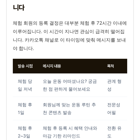
니다
체험 회원의 등록 결정은 대부분 체험 후 72시간 이내에
이루어집니다. 이 시간이 지나면 관심이 급격히 떨어집
니다. 카카오톡 채널로 이 타이밍에 맞춰 메시지를 보내
야 합니다.
발송 시점
메시지 내용
목적
체험 당
오늘 운동 어떠셨나요? 궁금
관계 형
일 저녁
한 점 편하게 물어보세요
성
체험 후
회원님께 맞는 운동 루틴 추
전문성
1일
천 콘텐츠 발송
어필
체험 후
체험 후 등록 시 혜택 안내와
전환 유
2~3일
마감 기한 리마인드
도