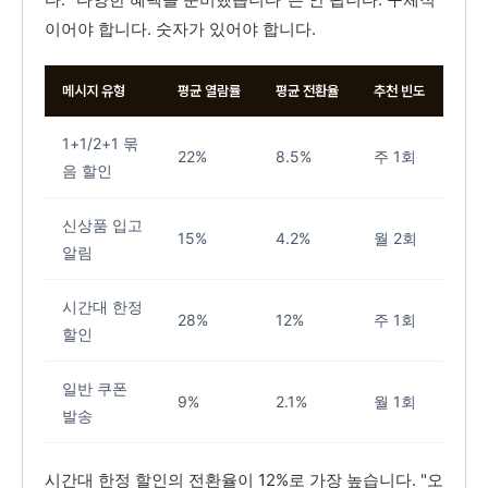
이어야 합니다. 숫자가 있어야 합니다.
메시지 유형
평균 열람률
평균 전환율
추천 빈도
1+1/2+1 묶
22%
8.5%
주 1회
음 할인
신상품 입고
15%
4.2%
월 2회
알림
시간대 한정
28%
12%
주 1회
할인
일반 쿠폰
9%
2.1%
월 1회
발송
시간대 한정 할인의 전환율이 12%로 가장 높습니다. "오