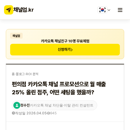
채널업
.kr
채널업
카카오톡 채널친구 10명 무료체험
신청하기
홈
›
블로그
›
ROI 분석
편의점 카카오톡 채널 프로모션으로 월 매출
25% 올린 점주, 어떤 세팅을 했을까?
정수진
카카오톡 채널 차단율·이탈 관리 컨설턴트
작성일 2026.04.05
945