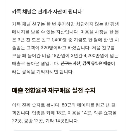
카톡 채널은 관계가 자산이 됩니다
카톡 채널 친구는 한 번 추가하면 차단하지 않는 한 평생
메시지를 받을 수 있는 자산입니다. 미용실 사장님 한 분
은 3년 전 모은 친구 1,400명 중 지금도 한 달에 한 번 시
술받는 고객이 320명이라고 하셨습니다. 처음 친구를
모을 때 들어간 비용 18만원이 3년간 4,200만원이 넘는
매출로 돌아온 셈입니다.
이
친구는 자산, 검색 유입은 매출
라는 공식을 기억하시면 됩니다.
매출 전환율과 재구매율 실전 수치
이제 진짜 숫자로 봅시다. 80곳의 데이터를 평균 낸 결
과입니다. 업종은 카페 18곳, 미용실 14곳, 의류 쇼핑몰
22곳, 공방 12곳, 기타 14곳입니다.