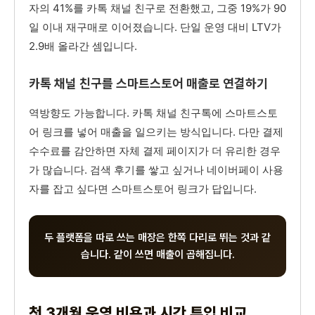
자의 41%를 카톡 채널 친구로 전환했고, 그중 19%가 90
일 이내 재구매로 이어졌습니다. 단일 운영 대비 LTV가
2.9배 올라간 셈입니다.
카톡 채널 친구를 스마트스토어 매출로 연결하기
역방향도 가능합니다. 카톡 채널 친구톡에 스마트스토
어 링크를 넣어 매출을 일으키는 방식입니다. 다만 결제
수수료를 감안하면 자체 결제 페이지가 더 유리한 경우
가 많습니다. 검색 후기를 쌓고 싶거나 네이버페이 사용
자를 잡고 싶다면 스마트스토어 링크가 답입니다.
두 플랫폼을 따로 쓰는 매장은 한쪽 다리로 뛰는 것과 같
습니다. 같이 쓰면 매출이 곱해집니다.
첫 3개월 운영 비용과 시간 투입 비교