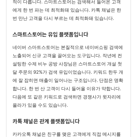
적이 다릅니다. 스마트스토어는 검색해서 들어온 고객
에게 한 번 파는 데 최적화돼 있습니다. 카톡 채널은 한
번 만난 고객을 다시 부르는 데 최적화돼 있습니다.
스마트스토어는 유입 플랫폼입니다
네이버 스마트스토어는 본질적으로 네이버쇼핑 검색에
노출되어 신규 고객을 끌어오는 도구입니다. 작년에 컨
설팅한 수제 비누 공방 사장님은 스마트스토어 개설 첫
달 주문의 92%가 검색 유입이었습니다. 키워드 한두 개
에 잘 잡히면 매출이 일어나는 구조입니다. 단점은 명확
합니다. 한 번 산 고객이 다시 들어올 이유가 약합니다.
다음에 또 같은 키워드로 검색하면 경쟁사가 윗자리에
올라가 있을 수도 있습니다.
카톡 채널은 관계 플랫폼입니다
카카오톡 채널은 친구를 맺은 고객에게 직접 메시지를