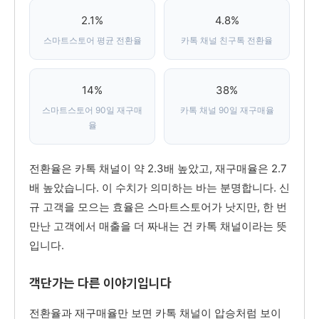
2.1%
4.8%
스마트스토어 평균 전환율
카톡 채널 친구톡 전환율
14%
38%
스마트스토어 90일 재구매
카톡 채널 90일 재구매율
율
전환율은 카톡 채널이 약 2.3배 높았고, 재구매율은 2.7
배 높았습니다. 이 수치가 의미하는 바는 분명합니다. 신
규 고객을 모으는 효율은 스마트스토어가 낫지만, 한 번
만난 고객에서 매출을 더 짜내는 건 카톡 채널이라는 뜻
입니다.
객단가는 다른 이야기입니다
전환율과 재구매율만 보면 카톡 채널이 압승처럼 보이