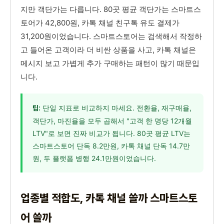
지만 객단가는 다릅니다. 80곳 평균 객단가는 스마트스
토어가 42,800원, 카톡 채널 친구톡 유도 결제가
31,200원이었습니다. 스마트스토어는 검색해서 작정하
고 들어온 고객이라 더 비싼 상품을 사고, 카톡 채널은
메시지 보고 가볍게 추가 구매하는 패턴이 많기 때문입
니다.
단일 지표로 비교하지 마세요. 전환율, 재구매율,
팁:
객단가, 마진율을 모두 곱해서 "고객 한 명당 12개월
LTV"로 보면 진짜 비교가 됩니다. 80곳 평균 LTV는
스마트스토어 단독 8.2만원, 카톡 채널 단독 14.7만
원, 두 플랫폼 병행 24.1만원이었습니다.
업종별 적합도, 카톡 채널 쓸까 스마트스토
어 쓸까