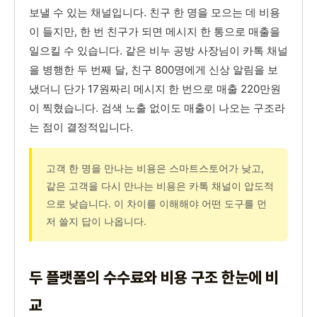
보낼 수 있는 채널입니다. 친구 한 명을 모으는 데 비용
이 들지만, 한 번 친구가 되면 메시지 한 통으로 매출을
일으킬 수 있습니다. 같은 비누 공방 사장님이 카톡 채널
을 병행한 두 번째 달, 친구 800명에게 신상 알림을 보
냈더니 단가 17원짜리 메시지 한 번으로 매출 220만원
이 찍혔습니다. 검색 노출 없이도 매출이 나오는 구조라
는 점이 결정적입니다.
고객 한 명을 만나는 비용은 스마트스토어가 낮고,
같은 고객을 다시 만나는 비용은 카톡 채널이 압도적
으로 낮습니다. 이 차이를 이해해야 어떤 도구를 먼
저 쓸지 답이 나옵니다.
두 플랫폼의 수수료와 비용 구조 한눈에 비
교