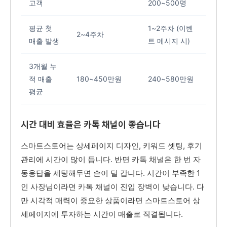
고객
200~500명
평균 첫
1~2주차 (이벤
2~4주차
매출 발생
트 메시지 시)
3개월 누
적 매출
180~450만원
240~580만원
평균
시간 대비 효율은 카톡 채널이 좋습니다
스마트스토어는 상세페이지 디자인, 키워드 셋팅, 후기
관리에 시간이 많이 듭니다. 반면 카톡 채널은 한 번 자
동응답을 세팅해두면 손이 덜 갑니다. 시간이 부족한 1
인 사장님이라면 카톡 채널이 진입 장벽이 낮습니다. 다
만 시각적 매력이 중요한 상품이라면 스마트스토어 상
세페이지에 투자하는 시간이 매출로 직결됩니다.