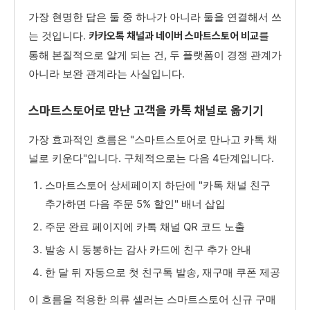
가장 현명한 답은 둘 중 하나가 아니라 둘을 연결해서 쓰
는 것입니다.
를
카카오톡 채널과 네이버 스마트스토어 비교
통해 본질적으로 알게 되는 건, 두 플랫폼이 경쟁 관계가
아니라 보완 관계라는 사실입니다.
스마트스토어로 만난 고객을 카톡 채널로 옮기기
가장 효과적인 흐름은 "스마트스토어로 만나고 카톡 채
널로 키운다"입니다. 구체적으로는 다음 4단계입니다.
스마트스토어 상세페이지 하단에 "카톡 채널 친구
추가하면 다음 주문 5% 할인" 배너 삽입
주문 완료 페이지에 카톡 채널 QR 코드 노출
발송 시 동봉하는 감사 카드에 친구 추가 안내
한 달 뒤 자동으로 첫 친구톡 발송, 재구매 쿠폰 제공
이 흐름을 적용한 의류 셀러는 스마트스토어 신규 구매