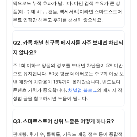
액으로도 누적 효과가 납니다. 다만 검색 수요가 큰 상
품(예: 수제 비누, 캔들, 액세서리)이라면 스마트스토어
무료 입점만 해두고 후기를 천천히 쌓으세요.
Q2. 카톡 채널 친구톡 메시지를 자주 보내면 차단되
지 않나요?
주 1회 이하로 양질의 정보를 보내면 차단율이 5% 미만
으로 유지됩니다. 80곳 평균 데이터로는 주 2회 이상 보
낸 매장의 차단율이 18%까지 올라갔습니다. 빈도보다
콘텐츠 가치가 중요합니다.
채널업 블로그
의 메시지 작
성법 글을 참고하시면 도움이 됩니다.
Q3. 스마트스토어 상위 노출은 어떻게 하나요?
판매량, 후기 수, 클릭률, 키워드 매칭 점수 등이 종합적