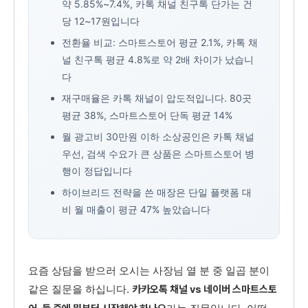
약 5.85%~7.4%, 카톡 채널 친구톡 단가는 건
당 12~17원입니다
전환율 비교: 스마트스토어 평균 2.1%, 카톡 채
널 친구톡 평균 4.8%로 약 2배 차이가 났습니
다
재구매율은 카톡 채널이 압도적입니다. 80곳
평균 38%, 스마트스토어 단독 평균 14%
월 광고비 30만원 이하 소상공인은 카톡 채널
우선, 검색 수요가 큰 상품은 스마트스토어 병
행이 정답입니다
하이브리드 전략을 쓴 매장은 단일 플랫폼 대
비 월 매출이 평균 47% 높았습니다
요즘 상담을 받으러 오시는 사장님 열 분 중 일곱 분이
같은 질문을 하십니다.
카카오톡 채널 vs 네이버 스마트스토