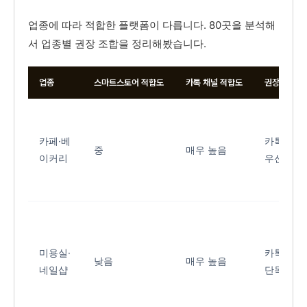
업종에 따라 적합한 플랫폼이 다릅니다. 80곳을 분석해
서 업종별 권장 조합을 정리해봤습니다.
업종
스마트스토어 적합도
카톡 채널 적합도
권장 우선순
카페·베
카톡 채널
중
매우 높음
이커리
우선
미용실·
카톡 채널
낮음
매우 높음
네일샵
단독