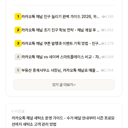
1
카카오톡 채널 친구 늘리기 완벽 가이드 2026, 무료부터 유료까지 7가지 방법 비교
4,185
2
카카오톡 채널 초기 친구 확보 전략 - 채널 개설 후 첫 1000명을 모으는 무료 및 저비용 실전 방법 총정리
3,552
3
카카오톡 채널 쿠폰 발행과 이벤트 기획 방법 - 친구 추가부터 재방문 유도까지 매출로 이어지는 실전 프로모션 전략
3,279
4
카카오톡 채널 vs 네이버 스마트플레이스 비교 - 자영업자가 알아야 할 기능, 비용, 마케팅 효과 차이점 총정리
2,926
5
부동산 중개사무소 사장님, 카카오톡 채널로 매물 문의 응대 시간 절반 줄이고 계약 전환율 높이는 실전 방법 5가지
2,704
인기 글 더보기
이전글
카카오톡 채널 세탁소 운영 가이드 - 수거 배달 안내부터 시즌 프로모
션까지 세탁소 고객 관리 방법