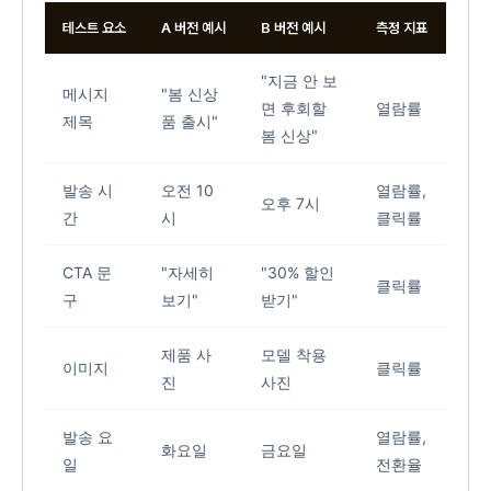
테스트 요소
A 버전 예시
B 버전 예시
측정 지표
"지금 안 보
메시지
"봄 신상
면 후회할
열람률
제목
품 출시"
봄 신상"
발송 시
오전 10
열람률,
오후 7시
간
시
클릭률
CTA 문
"자세히
"30% 할인
클릭률
구
보기"
받기"
제품 사
모델 착용
이미지
클릭률
진
사진
발송 요
열람률,
화요일
금요일
일
전환율