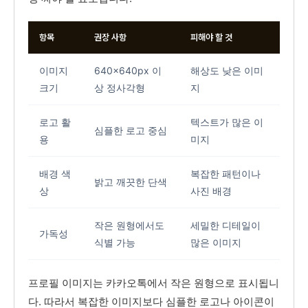
항목
권장 사항
피해야 할 것
이미지
640x640px 이
해상도 낮은 이미
크기
상 정사각형
지
로고 활
텍스트가 많은 이
심플한 로고 중심
용
미지
배경 색
복잡한 패턴이나
밝고 깨끗한 단색
상
사진 배경
작은 원형에서도
세밀한 디테일이
가독성
식별 가능
많은 이미지
프로필 이미지는 카카오톡에서 작은 원형으로 표시됩니
다. 따라서 복잡한 이미지보다 심플한 로고나 아이콘이