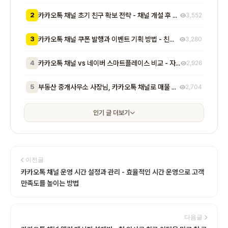
2
카카오톡 채널 초기 친구 확보 전략 - 채널 개설 후 첫 1000명을 모으는 무료 및 저비용 실전 방법 총정리
3,552
3
카카오톡 채널 쿠폰 발행과 이벤트 기획 방법 - 친구 추가부터 재방문 유도까지 매출로 이어지는 실전 프로모션 전략
3,280
4
카카오톡 채널 vs 네이버 스마트플레이스 비교 - 자영업자가 알아야 할 기능, 비용, 마케팅 효과 차이점 총정리
2,926
5
부동산 중개사무소 사장님, 카카오톡 채널로 매물 문의 응대 시간 절반 줄이고 계약 전환율 높이는 실전 방법 5가지
2,704
인기 글 더보기
이전글
카카오톡 채널 운영 시간 설정과 관리 - 효율적인 시간 운영으로 고객
만족도를 높이는 방법
다음글