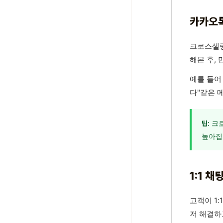
카카오톡
크로스셀링
해본 후,
예를 들어
다"같은 
크로
팁:
높아집
1:1 
고객이 1
저 해결하