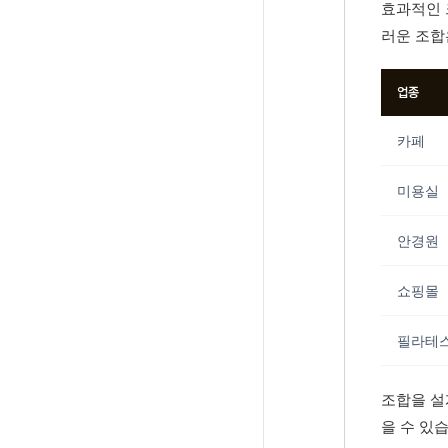
효과적인 
러운 조합
업종
카페
미용실
안경원
쇼핑몰
필라테
조합을 설
을 수 있