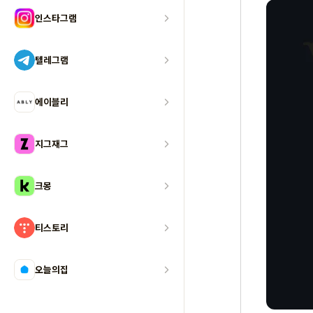
인스타그램
텔레그램
에이블리
지그재그
크몽
티스토리
오늘의집