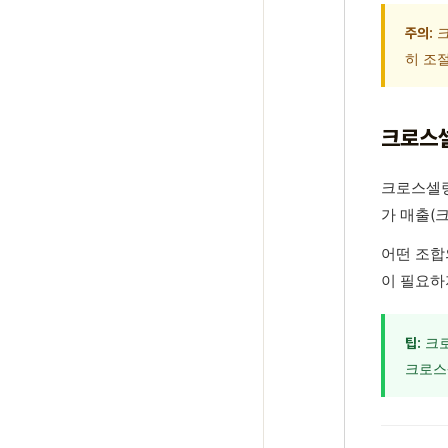
크
주의:
히 조
크로스셀
크로스셀링
가 매출(
어떤 조합
이 필요하
크로
팁:
크로스