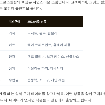
크로스셀링의 핵심은 자연스러운 조합입니다. 고객이 "아, 그것도 
은 오히려 불편함을 줍니다.
기본 구매
크로스셀링 상품
커피
디저트, 원두, 텀블러
커트
헤어 트리트먼트, 홈케어 제품
안경
렌즈 클리너, 보관 케이스, 선글라스
상의
어울리는 하의, 액세서리
스
수업권
운동복, 소도구, 개인 레슨
계할 때는 실제 구매 데이터를 참고하세요. 어떤 상품을 함께 구매하
습니다. 데이터가 없다면 직원들의 경험에서 출발해도 됩니다.