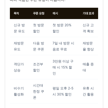
목적
쿠폰 유형
예시
기대 효과
신규 방
첫 방문
첫 방문 20%
신규 고
문 유도
할인
할인
객 확보
재방문
다음 방
7일 내 방문 시
재방문
유도
문 쿠폰
음료 무료
율 향상
3만원 이상 구
객단가
조건부
매출 증
매 시 15% 할
상승
할인
대
인
시간대
비수기
평일 오후 2-5
유휴 시
한정 쿠
활성화
시 30% 할인
간 활용
폰