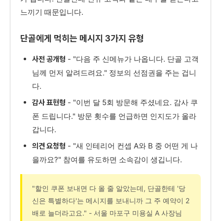
느끼기 때문입니다.
단골에게 먹히는 메시지 3가지 유형
- "다음 주 신메뉴가 나옵니다. 단골 고객
사전 공개형
님께 먼저 알려드려요." 정보의 선점권을 주는 겁니
다.
- "이번 달 5회 방문해 주셨네요. 감사 쿠
감사 표현형
폰 드립니다." 방문 횟수를 언급하면 인지도가 올라
갑니다.
- "새 인테리어 컨셉 A와 B 중 어떤 게 나
의견 요청형
을까요?" 참여를 유도하면 소속감이 생깁니다.
"할인 쿠폰 보내면 다 올 줄 알았는데, 단골한테 '당
신은 특별하다'는 메시지를 보내니까 그 주 예약이 2
배로 늘더라고요." - 서울 마포구 미용실 A 사장님