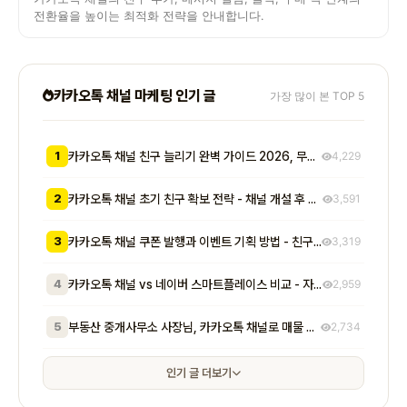
전환율을 높이는 최적화 전략을 안내합니다.
카카오톡 채널 마케팅 인기 글
가장 많이 본 TOP 5
1
카카오톡 채널 친구 늘리기 완벽 가이드 2026, 무료부터 유료까지 7가지 방법 비교
4,229
2
카카오톡 채널 초기 친구 확보 전략 - 채널 개설 후 첫 1000명을 모으는 무료 및 저비용 실전 방법 총정리
3,591
3
카카오톡 채널 쿠폰 발행과 이벤트 기획 방법 - 친구 추가부터 재방문 유도까지 매출로 이어지는 실전 프로모션 전략
3,319
4
카카오톡 채널 vs 네이버 스마트플레이스 비교 - 자영업자가 알아야 할 기능, 비용, 마케팅 효과 차이점 총정리
2,959
5
부동산 중개사무소 사장님, 카카오톡 채널로 매물 문의 응대 시간 절반 줄이고 계약 전환율 높이는 실전 방법 5가지
2,734
인기 글 더보기