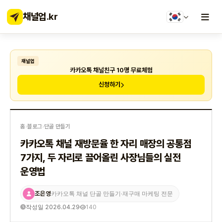
채널업
.kr
채널업
카카오톡 채널친구 10명 무료체험
신청하기
홈
›
블로그
›
단골 만들기
카카오톡 채널 재방문율 한 자리 매장의 공통점
7가지, 두 자리로 끌어올린 사장님들의 실전
운영법
조은영
카카오톡 채널 단골 만들기·재구매 마케팅 전문
작성일 2026.04.29
140