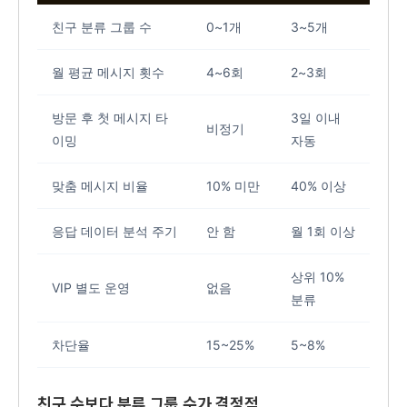
친구 분류 그룹 수
0~1개
3~5개
월 평균 메시지 횟수
4~6회
2~3회
방문 후 첫 메시지 타
3일 이내
비정기
이밍
자동
맞춤 메시지 비율
10% 미만
40% 이상
응답 데이터 분석 주기
안 함
월 1회 이상
상위 10%
VIP 별도 운영
없음
분류
차단율
15~25%
5~8%
친구 수보다 분류 그룹 수가 결정적