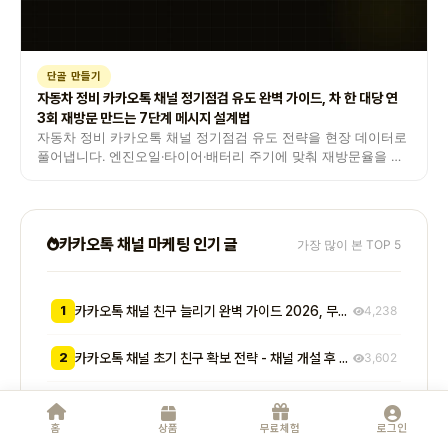
단골 만들기
자동차 정비 카카오톡 채널 정기점검 유도 완벽 가이드, 차 한 대당 연
3회 재방문 만드는 7단계 메시지 설계법
자동차 정비 카카오톡 채널 정기점검 유도 전략을 현장 데이터로
풀어냅니다. 엔진오일·타이어·배터리 주기에 맞춰 재방문율을 두
배 끌어올린 정비소 사례와 메시지 공식을 담았습니다.
카카오톡 채널 마케팅 인기 글
가장 많이 본 TOP 5
1
카카오톡 채널 친구 늘리기 완벽 가이드 2026, 무료부터 유료까지 7가지 방법 비교
4,238
2
카카오톡 채널 초기 친구 확보 전략 - 채널 개설 후 첫 1000명을 모으는 무료 및 저비용 실전 방법 총정리
3,602
3
카카오톡 채널 쿠폰 발행과 이벤트 기획 방법 - 친구 추가부터 재방문 유도까지 매출로 이어지는 실전 프로모션 전략
3,329
홈
상품
무료체험
로그인