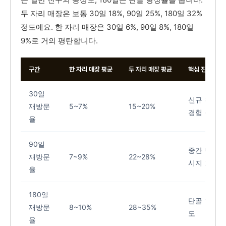
두 자리 매장은 보통 30일 18%, 90일 25%, 180일 32%
정도예요. 한 자리 매장은 30일 6%, 90일 8%, 180일
9%로 거의 평탄합니다.
구간
한 자리 매장 평균
두 자리 매장 평균
핵심 진단 포인
30일
신규 친구 
재방문
5~7%
15~20%
경험 품질
율
90일
중간 단계 
재방문
7~9%
22~28%
시지 효과
율
180일
단골 형성 
재방문
8~10%
28~35%
도
율