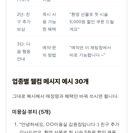
2단: 친
즉시 사
"환영 선물로 첫 시술
구 추가
용 가능
5,000원 할인 쿠폰 드릴
보상
한 혜택
게요"
3단: 다
예약·문
"예약은 이 채팅창에서
음 행동
의 방법
바로 가능합니다 ~"
안내
업종별 웰컴 메시지 예시 30개
그대로 복사해서 매장명과 혜택만 바꿔 쓰시면 됩니다.
미용실·뷰티 (5개)
"안녕하세요, ○○미용실 김원장입니다 :) 친구 추가
감사드려요. 환영 선물로 첫 시술 5천원 할인 쿠폰