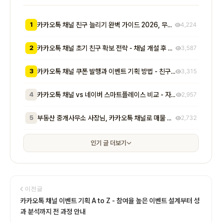
1
카카오톡 채널 친구 늘리기 완벽 가이드 2026, 무료부터 유료까지 7가지 방법 비교
4,224
2
카카오톡 채널 초기 친구 확보 전략 - 채널 개설 후 첫 1000명을 모으는 무료 및 저비용 실전 방법 총정리
3,587
3
카카오톡 채널 쿠폰 발행과 이벤트 기획 방법 - 친구 추가부터 재방문 유도까지 매출로 이어지는 실전 프로모션 전략
3,315
4
카카오톡 채널 vs 네이버 스마트플레이스 비교 - 자영업자가 알아야 할 기능, 비용, 마케팅 효과 차이점 총정리
2,957
5
부동산 중개사무소 사장님, 카카오톡 채널로 매물 문의 응대 시간 절반 줄이고 계약 전환율 높이는 실전 방법 5가지
2,732
인기 글 더보기
이전글
카카오톡 채널 이벤트 기획 A to Z - 참여율 높은 이벤트 설계부터 성
과 분석까지 전 과정 안내