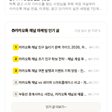
틱톡 광고 시작 가이드를 찾는 사장님을 위해 계정 개설부터
카카오톡 채널 연결, 타겟팅, 광고 단가까지 실전 세팅법 7단계를
정리했습니다.
카카오톡 채널 마케팅 인기 글
가장 많이 본 TOP 5
1
카카오톡 채널 친구 늘리기 완벽 가이드 2026, 무료부터 유료까지 7가지 방법 비교
4,185
2
카카오톡 채널 초기 친구 확보 전략 - 채널 개설 후 첫 1000명을 모으는 무료 및 저비용 실전 방법 총정리
3,553
3
카카오톡 채널 쿠폰 발행과 이벤트 기획 방법 - 친구 추가부터 재방문 유도까지 매출로 이어지는 실전 프로모션 전략
3,280
4
카카오톡 채널 vs 네이버 스마트플레이스 비교 - 자영업자가 알아야 할 기능, 비용, 마케팅 효과 차이점 총정리
2,927
5
부동산 중개사무소 사장님, 카카오톡 채널로 매물 문의 응대 시간 절반 줄이고 계약 전환율 높이는 실전 방법 5가지
2,704
인기 글 더보기