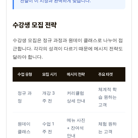
전달이 이 시장과 완벽하게 맞습니다.
수강생 모집 전략
수강생 모집은 정규 과정과 원데이 클래스로 나누어 접
근합니다. 각각의 성격이 다르기 때문에 메시지 전략도
달라야 합니다.
수업 유형
모집 시기
메시지 전략
주요 타겟
체계적 학
정규 과
개강 3
커리큘럼
습 원하는
정
주 전
상세 안내
고객
메뉴 사진
원데이
수업 1
체험 원하
+ 잔여석
클래스
주 전
는 고객
안내