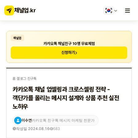
채널업
.kr
채널업
카카오톡 채널친구 10명 무료체험
신청하기
홈
›
블로그
›
친구톡
카카오톡 채널 업셀링과 크로스셀링 전략 -
객단가를 올리는 메시지 설계와 상품 추천 실전
노하우
이수연
카카오톡 친구톡 메시지 마케팅 전문가
작성일 2024.08.16
583