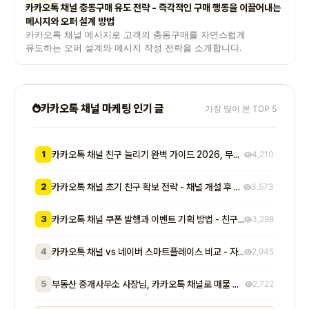
카카오톡 채널 충동구매 유도 전략 - 즉각적인 구매 행동을 이끌어내는
메시지와 오퍼 설계 방법
카카오톡 채널 메시지로 고객의 충동구매를 자연스럽게
유도하는 오퍼 설계와 메시지 작성 전략을 소개합니다.
카카오톡 채널 마케팅 인기 글
가장 많이 본 TOP 5
1
카카오톡 채널 친구 늘리기 완벽 가이드 2026, 무료부터 유료까지 7가지 방법 비교
4,210
2
카카오톡 채널 초기 친구 확보 전략 - 채널 개설 후 첫 1000명을 모으는 무료 및 저비용 실전 방법 총정리
3,573
3
카카오톡 채널 쿠폰 발행과 이벤트 기획 방법 - 친구 추가부터 재방문 유도까지 매출로 이어지는 실전 프로모션 전략
3,298
4
카카오톡 채널 vs 네이버 스마트플레이스 비교 - 자영업자가 알아야 할 기능, 비용, 마케팅 효과 차이점 총정리
2,945
5
부동산 중개사무소 사장님, 카카오톡 채널로 매물 문의 응대 시간 절반 줄이고 계약 전환율 높이는 실전 방법 5가지
2,722