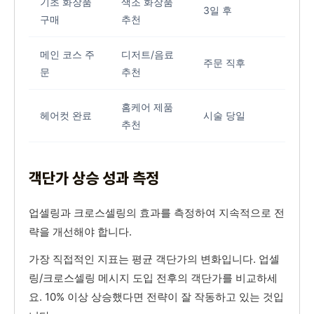
기초 화장품
색조 화장품
3일 후
구매
추천
메인 코스 주
디저트/음료
주문 직후
문
추천
홈케어 제품
헤어컷 완료
시술 당일
추천
객단가 상승 성과 측정
업셀링과 크로스셀링의 효과를 측정하여 지속적으로 전
략을 개선해야 합니다.
가장 직접적인 지표는 평균 객단가의 변화입니다. 업셀
링/크로스셀링 메시지 도입 전후의 객단가를 비교하세
요. 10% 이상 상승했다면 전략이 잘 작동하고 있는 것입