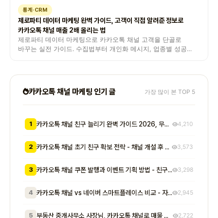
통계·CRM
제로파티 데이터 마케팅 완벽 가이드, 고객이 직접 알려준 정보로
카카오톡 채널 매출 2배 올리는 법
제로파티 데이터 마케팅으로 카카오톡 채널 고객을 단골로
바꾸는 실전 가이드. 수집법부터 개인화 메시지, 업종별 성공
사례까지 8년차 컨설턴트가 풀어드립니다.
카카오톡 채널 마케팅 인기 글
가장 많이 본 TOP 5
1
카카오톡 채널 친구 늘리기 완벽 가이드 2026, 무료부터 유료까지 7가지 방법 비교
4,210
2
카카오톡 채널 초기 친구 확보 전략 - 채널 개설 후 첫 1000명을 모으는 무료 및 저비용 실전 방법 총정리
3,573
3
카카오톡 채널 쿠폰 발행과 이벤트 기획 방법 - 친구 추가부터 재방문 유도까지 매출로 이어지는 실전 프로모션 전략
3,298
4
카카오톡 채널 vs 네이버 스마트플레이스 비교 - 자영업자가 알아야 할 기능, 비용, 마케팅 효과 차이점 총정리
2,945
5
부동산 중개사무소 사장님, 카카오톡 채널로 매물 문의 응대 시간 절반 줄이고 계약 전환율 높이는 실전 방법 5가지
2,722