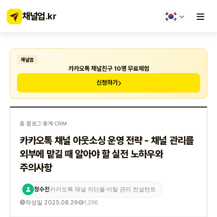
채널업
.kr
채널업
카카오톡 채널친구 10명 무료체험
신청하기
홈
›
블로그
›
통계·CRM
카카오톡 채널 아웃소싱 운영 전략 - 채널 관리를
외부에 맡길 때 알아야 할 실전 노하우와
주의사항
정수진
카카오톡 채널 차단율·이탈 관리 컨설턴트
작성일 2025.08.26
1,296