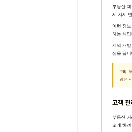
부동산 채
세 시세 
이런 정보
하는 식입
지역 개발
심을 끕니
부
주의:
망은 
고객 관
부동산 거
오게 하려