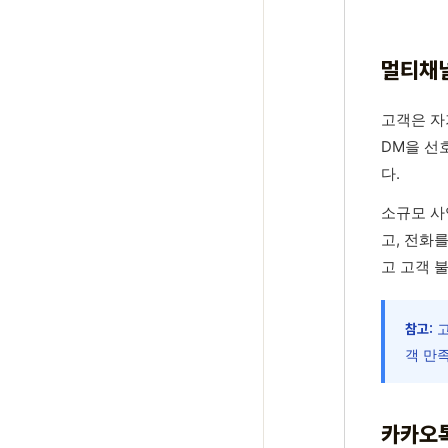
멀티채널
고객은 자
DM을 선
다.
소규모 사
고, 전화
고 고객 
고
참고:
객 만
카카오톡