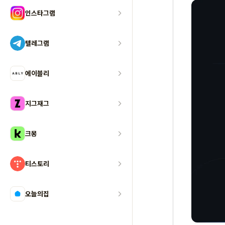
인스타그램
텔레그램
에이블리
지그재그
크몽
티스토리
오늘의집