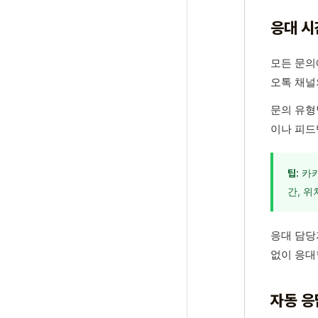
응대 시
모든 문의
오톡 채널
문의 유형
이나 피드
카카
팁:
간, 위
응대 담당
없이 응대
자동 응