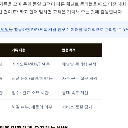
기록을 모아 두면 동일 고객이 다른 채널로 문의했을 때도 이전 대화
 건이죠?'라고 먼저 말하면 고객은 기억해 주는 것에 감동합니다.
채널업
을 활용하면 카카오톡 채널 친구 데이터를 체계적으로 관리할 수 있어
기록 내용
활용 목적
널
카카오톡/전화/DM 등
채널별 문의량 분석
형
상품 문의/불만/예약 등
자주 묻는 질문 파악
간
접수~완료 소요 시간
응대 속도 개선
해결 여부, 재문의 여부
서비스 품질 평가