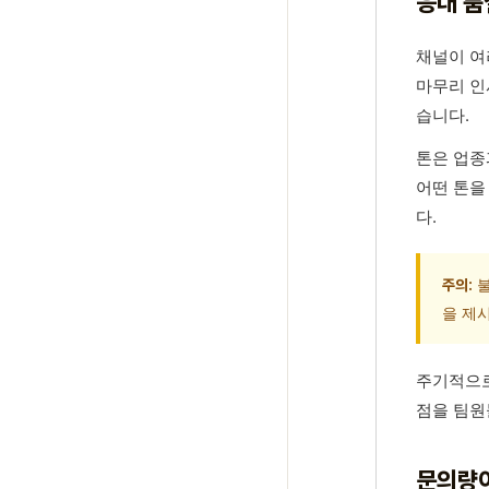
응대 품
채널이 여
마무리 인
습니다.
톤은 업종
어떤 톤을
다.
불
주의:
을 제
주기적으로
점을 팀원
문의량이