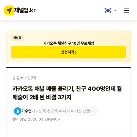
채널업
.kr
채널업
카카오톡 채널친구 10명 무료체험
신청하기
홈
›
블로그
›
친구톡
카카오톡 채널 매출 올리기, 친구 400명인데 월
매출이 2배 된 비결 3가지
이수연
카카오톡 친구톡 메시지 마케팅 전문가
작성일 2026.03.28
809