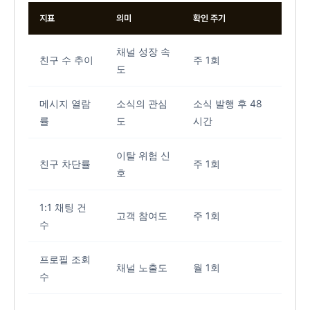
지표
의미
확인 주기
채널 성장 속
친구 수 추이
주 1회
도
메시지 열람
소식의 관심
소식 발행 후 48
률
도
시간
이탈 위험 신
친구 차단률
주 1회
호
1:1 채팅 건
고객 참여도
주 1회
수
프로필 조회
채널 노출도
월 1회
수