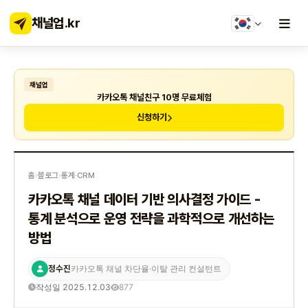
채널업
.kr
채널업
카카오톡 채널친구 10명 무료체험
신청하기
홈
›
블로그
›
통계·CRM
카카오톡 채널 데이터 기반 의사결정 가이드 -
통계 분석으로 운영 전략을 과학적으로 개선하는
방법
정수진
카카오톡 채널 차단율·이탈 관리 컨설턴트
작성일 2025.12.03
877