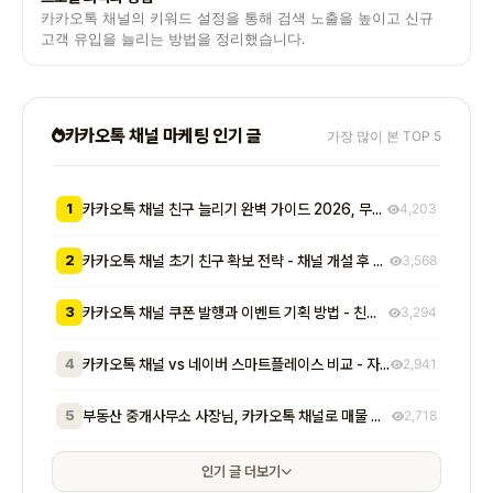
카카오톡 채널의 키워드 설정을 통해 검색 노출을 높이고 신규
고객 유입을 늘리는 방법을 정리했습니다.
카카오톡 채널 마케팅 인기 글
가장 많이 본 TOP 5
1
카카오톡 채널 친구 늘리기 완벽 가이드 2026, 무료부터 유료까지 7가지 방법 비교
4,203
2
카카오톡 채널 초기 친구 확보 전략 - 채널 개설 후 첫 1000명을 모으는 무료 및 저비용 실전 방법 총정리
3,568
3
카카오톡 채널 쿠폰 발행과 이벤트 기획 방법 - 친구 추가부터 재방문 유도까지 매출로 이어지는 실전 프로모션 전략
3,294
4
카카오톡 채널 vs 네이버 스마트플레이스 비교 - 자영업자가 알아야 할 기능, 비용, 마케팅 효과 차이점 총정리
2,941
5
부동산 중개사무소 사장님, 카카오톡 채널로 매물 문의 응대 시간 절반 줄이고 계약 전환율 높이는 실전 방법 5가지
2,718
인기 글 더보기