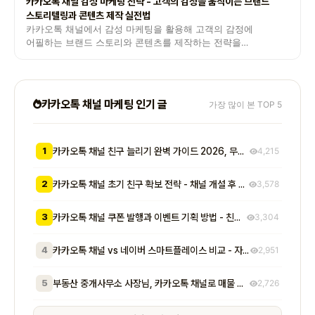
카카오톡 채널 감성 마케팅 전략 - 고객의 감정을 움직이는 브랜드
스토리텔링과 콘텐츠 제작 실전법
카카오톡 채널에서 감성 마케팅을 활용해 고객의 감정에
어필하는 브랜드 스토리와 콘텐츠를 제작하는 전략을
안내합니다.
카카오톡 채널 마케팅 인기 글
가장 많이 본 TOP 5
1
카카오톡 채널 친구 늘리기 완벽 가이드 2026, 무료부터 유료까지 7가지 방법 비교
4,215
2
카카오톡 채널 초기 친구 확보 전략 - 채널 개설 후 첫 1000명을 모으는 무료 및 저비용 실전 방법 총정리
3,578
3
카카오톡 채널 쿠폰 발행과 이벤트 기획 방법 - 친구 추가부터 재방문 유도까지 매출로 이어지는 실전 프로모션 전략
3,304
4
카카오톡 채널 vs 네이버 스마트플레이스 비교 - 자영업자가 알아야 할 기능, 비용, 마케팅 효과 차이점 총정리
2,951
5
부동산 중개사무소 사장님, 카카오톡 채널로 매물 문의 응대 시간 절반 줄이고 계약 전환율 높이는 실전 방법 5가지
2,726