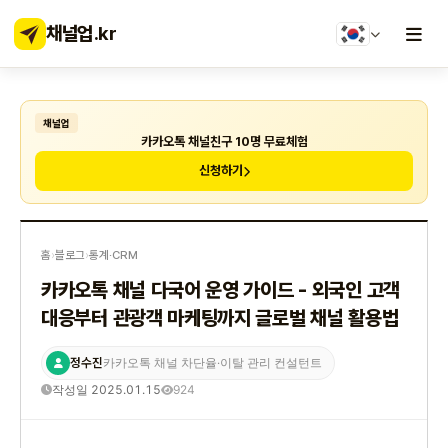
채널업
.kr
채널업
카카오톡 채널친구 10명 무료체험
신청하기
홈
›
블로그
›
통계·CRM
카카오톡 채널 다국어 운영 가이드 - 외국인 고객
대응부터 관광객 마케팅까지 글로벌 채널 활용법
정수진
카카오톡 채널 차단율·이탈 관리 컨설턴트
작성일 2025.01.15
924