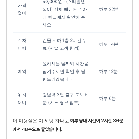
50,000원~ (스타일별
가격,
상이) 전체 메뉴판은 아
하루 22분
얼마
래 링크에서 확인해 주
세요
주차,
건물 지하 1층 2시간 무
하루 14분
파킹
료 (시술 고객 한정)
원하시는 날짜와 시간을
예약
남겨주시면 확인 후 답
하루 12분
변드리겠습니다
위치,
강남역 3번 출구 도보 5
하루 6분
어디
분 (지도 링크 첨부)
이 미용실은 이 세팅 하나로
하루 응대 시간이 2시간 36분
에서 48분으로 줄었습니다.