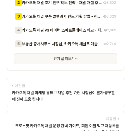
2
카카오톡 채널 초기 친구 확보 전략 - 채널 개설 후 첫 1000명을 모으는 무료 및 저비용 실전 방법 총정리
3,602
3
카카오톡 채널 쿠폰 발행과 이벤트 기획 방법 - 친구 추가부터 재방문 유도까지 매출로 이어지는 실전 프로모션 전략
3,329
4
카카오톡 채널 vs 네이버 스마트플레이스 비교 - 자영업자가 알아야 할 기능, 비용, 마케팅 효과 차이점 총정리
2,969
5
부동산 중개사무소 사장님, 카카오톡 채널로 매물 문의 응대 시간 절반 줄이고 계약 전환율 높이는 실전 방법 5가지
2,744
인기 글 더보기
이전글
카카오톡 채널 마케팅 유튜브 채널 추천 7곳, 사장님이 혼자 공부할
때 진짜 도움 됩니다
다음글
크로스핏 카카오톡 채널 운영 완벽 가이드, 회원 이탈 막고 재등록률