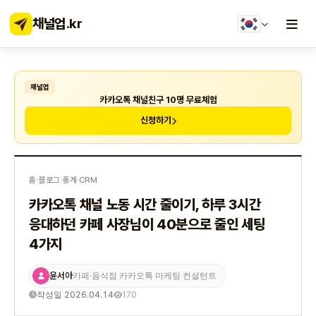
채널업
.kr
채널업
카카오톡 채널친구 10명 무료체험
신청하기
홈
›
블로그
›
통계·CRM
카카오톡 채널 노동 시간 줄이기, 하루 3시간
응대하던 카페 사장님이 40분으로 줄인 세팅
4가지
윤서아
카페·음식점 카카오톡 마케팅 컨설턴트
작성일 2026.04.14
170