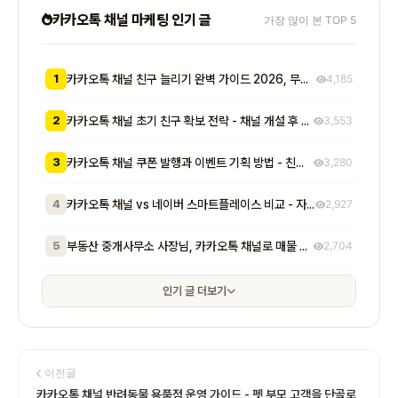
카카오톡 채널 마케팅 인기 글
가장 많이 본 TOP 5
1
카카오톡 채널 친구 늘리기 완벽 가이드 2026, 무료부터 유료까지 7가지 방법 비교
4,185
2
카카오톡 채널 초기 친구 확보 전략 - 채널 개설 후 첫 1000명을 모으는 무료 및 저비용 실전 방법 총정리
3,553
3
카카오톡 채널 쿠폰 발행과 이벤트 기획 방법 - 친구 추가부터 재방문 유도까지 매출로 이어지는 실전 프로모션 전략
3,280
4
카카오톡 채널 vs 네이버 스마트플레이스 비교 - 자영업자가 알아야 할 기능, 비용, 마케팅 효과 차이점 총정리
2,927
5
부동산 중개사무소 사장님, 카카오톡 채널로 매물 문의 응대 시간 절반 줄이고 계약 전환율 높이는 실전 방법 5가지
2,704
인기 글 더보기
이전글
카카오톡 채널 반려동물 용품점 운영 가이드 - 펫 부모 고객을 단골로