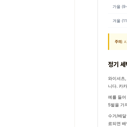
가을 (9
겨울 (11
시
주의:
정기 세
와이셔츠,
니다. 카
예를 들어
5벌을 가
수거/배달
료되면 배