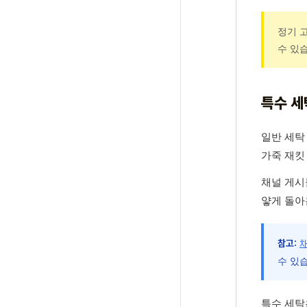
정기 
수 있
특수 세
일반 세탁
가죽 재킷
채널 게시
얗게 돌아
참고:
수 있
특수 세