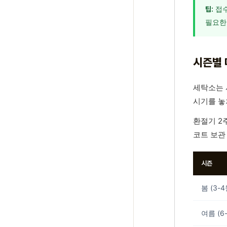
접수
팁:
필요한
시즌별 
세탁소는 
시기를 놓
환절기 2
코트 보관
시즌
봄 (3-4
여름 (6