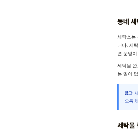
동네 세
세탁소는 
니다. 세
면 운영이
세탁물 완
는 일이 
세
참고:
오톡 
세탁물 