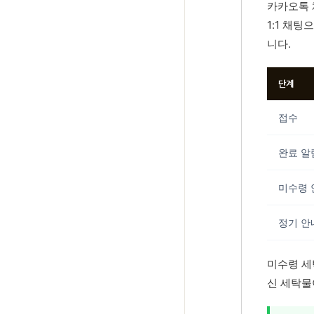
카카오톡 
1:1 채
니다.
단계
접수
완료 알
미수령 
정기 안
미수령 세
신 세탁물