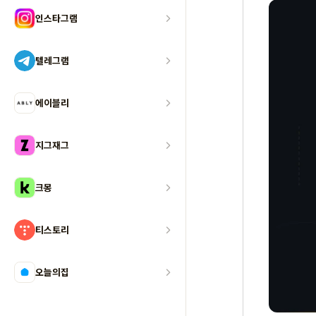
인스타그램
텔레그램
에이블리
지그재그
크몽
티스토리
오늘의집