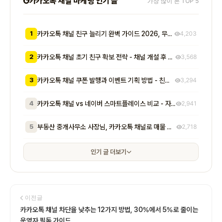
카카오톡 채널 마케팅 인기 글
가장 많이 본 TOP 5
1
카카오톡 채널 친구 늘리기 완벽 가이드 2026, 무료부터 유료까지 7가지 방법 비교
4,203
2
카카오톡 채널 초기 친구 확보 전략 - 채널 개설 후 첫 1000명을 모으는 무료 및 저비용 실전 방법 총정리
3,568
3
카카오톡 채널 쿠폰 발행과 이벤트 기획 방법 - 친구 추가부터 재방문 유도까지 매출로 이어지는 실전 프로모션 전략
3,294
4
카카오톡 채널 vs 네이버 스마트플레이스 비교 - 자영업자가 알아야 할 기능, 비용, 마케팅 효과 차이점 총정리
2,941
5
부동산 중개사무소 사장님, 카카오톡 채널로 매물 문의 응대 시간 절반 줄이고 계약 전환율 높이는 실전 방법 5가지
2,718
인기 글 더보기
이전글
카카오톡 채널 차단율 낮추는 12가지 방법, 30%에서 5%로 줄이는
운영자 필독 가이드