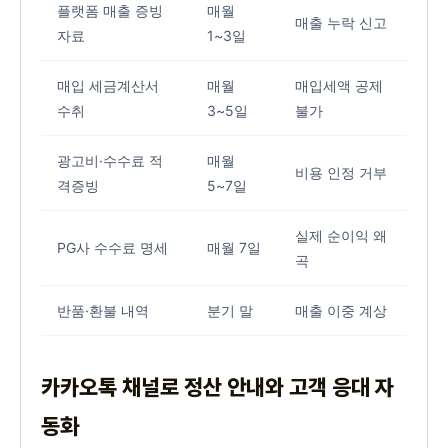
플랫폼 매출 증빙
매월
매출 누락 신고
자료
1~3일
매입 세금계산서
매월
매입세액 공제
수취
3~5일
불가
광고비·수수료 적
매월
비용 인정 거부
격증빙
5~7일
실제 순이익 왜
PG사 수수료 명세
매월 7일
곡
반품·환불 내역
분기 말
매출 이중 계상
카카오톡 채널로 정산 안내와 고객 응대 자
동화