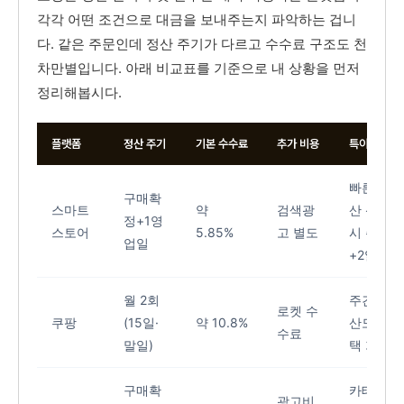
각각 어떤 조건으로 대금을 보내주는지 파악하는 겁니
다. 같은 주문인데 정산 주기가 다르고 수수료 구조도 천
차만별입니다. 아래 비교표를 기준으로 내 상황을 먼저
정리해봅시다.
플랫폼
정산 주기
기본 수수료
추가 비용
특이사항
빠른정
구매확
스마트
약
검색광
산 신청
정+1영
스토어
5.85%
고 별도
시 주문
업일
+2일
월 2회
주간정
로켓 수
쿠팡
(15일·
약 10.8%
산도 선
수료
말일)
택 가능
구매확
카테고
광고비