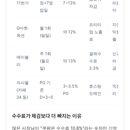
11번가
정+7영
7~13%
리별 상
차감
업일
이
프리미
지연 시
G마켓·
월 1회
약 12%
엄 노출
익월 이
옥션
(말일)
료
월
주 1회
결제수
신규 셀
에이블
(월요
약 13%
수료
러 유보
리
일)
3.3%
금 존재
자사몰
PG 기
3~3.5%
호스팅·
직접 관
(카페
준
PG
도메인
리 영역
24 등)
D+3~5
수수료가 체감보다 더 빠지는 이유
많은 사장님이 "쿠팡은 수수료 10.8%"라는 숫자만 기억