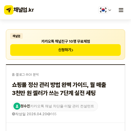
채널업
.kr
채널업
카카오톡 채널친구 10명 무료체험
신청하기
홈
›
블로그
›
ROI 분석
쇼핑몰 정산 관리 방법 완벽 가이드, 월 매출
3천만 원 셀러가 쓰는 7단계 실전 세팅
정수진
카카오톡 채널 차단율·이탈 관리 컨설턴트
작성일 2026.04.20
165