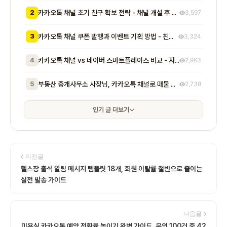
2
카카오톡 채널 초기 친구 확보 전략 - 채널 개설 후 첫 1000명을 모으는 무료 및 저비용 실전 방법 총정리
3,597
3
카카오톡 채널 쿠폰 발행과 이벤트 기획 방법 - 친구 추가부터 재방문 유도까지 매출로 이어지는 실전 프로모션 전략
3,324
4
카카오톡 채널 vs 네이버 스마트플레이스 비교 - 자영업자가 알아야 할 기능, 비용, 마케팅 효과 차이점 총정리
2,963
5
부동산 중개사무소 사장님, 카카오톡 채널로 매물 문의 응대 시간 절반 줄이고 계약 전환율 높이는 실전 방법 5가지
2,738
인기 글 더보기
이전글
헬스장 출석 알림 메시지 템플릿 18개, 회원 이탈률 절반으로 줄이는
실전 발송 가이드
다음글
미용실 카카오톡 예약 전환율 높이기 완벽 가이드, 문의 100건 중 42