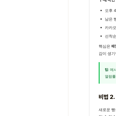
오후 
남은 
카카오
선착순
핵심은
매
감이 생기
메시
팁:
열람률
비법 2
새로운 빵