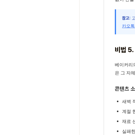
고
참고:
카오톡
비법 5
베이커리의
은 그 자
콘텐츠 소
새벽 
계절 
재료 
실패한