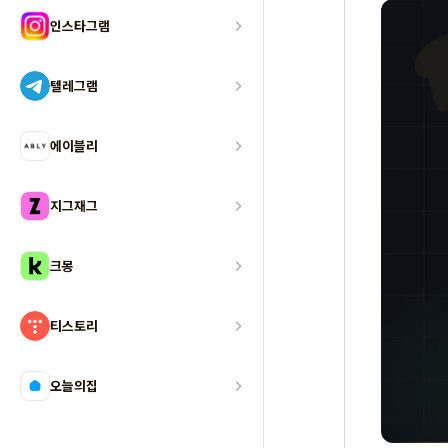
인스타그램
텔레그램
에이블리
지그재그
크몽
티스토리
오늘의집