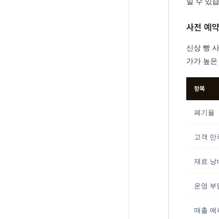
일 수 있
사전 예
신상 빵 
가가 높은
항목
폐기율
고객 만
재료 낭
운영 부
매출 예