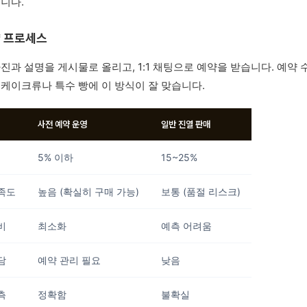
습니다.
약 프로세스
사진과 설명을 게시물로 올리고, 1:1 채팅으로 예약을 받습니다. 예약
 케이크류나 특수 빵에 이 방식이 잘 맞습니다.
사전 예약 운영
일반 진열 판매
5% 이하
15~25%
족도
높음 (확실히 구매 가능)
보통 (품절 리스크)
비
최소화
예측 어려움
담
예약 관리 필요
낮음
측
정확함
불확실