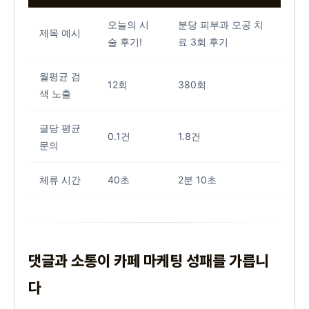
오늘의 시
분당 피부과 모공 치
제목 예시
술 후기!
료 3회 후기
월평균 검
12회
380회
색 노출
글당 평균
0.1건
1.8건
문의
체류 시간
40초
2분 10초
댓글과 소통이 카페 마케팅 성패를 가릅니
다